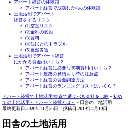
アパート経営の体験談
アパート経営で成功した4人の体験談
土地活用でアパート
経営をするリスク
(1)空室リスク
(2)金利の変動
(3)賃料
(4)住民とのトラブル
(5)自然災害
土地活用でアパート経営
にかかる資金はいくら？
アパート経営に必要な初期費用はいくら？
アパート建築の見積もり時の注意点
アパート経営の資金調達方法
アパート経営のランニングコストはいくら？
アパート経営で土地活用/東京で選ぶべき会社を比較
»
初め
ての土地活用～アパート経営とは～
»
田舎の土地活用
最終更新日:2020年11月26日
投稿日:2019年4月10日
田舎の土地活用