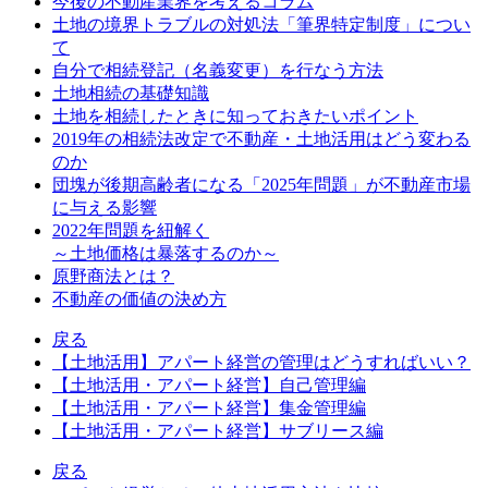
今後の不動産業界を考えるコラム
土地の境界トラブルの対処法「筆界特定制度」につい
て
自分で相続登記（名義変更）を行なう方法
土地相続の基礎知識
土地を相続したときに知っておきたいポイント
2019年の相続法改定で不動産・土地活用はどう変わる
のか
団塊が後期高齢者になる「2025年問題」が不動産市場
に与える影響
2022年問題を紐解く
～土地価格は暴落するのか～
原野商法とは？
不動産の価値の決め方
戻る
【土地活用】アパート経営の管理はどうすればいい？
【土地活用・アパート経営】自己管理編
【土地活用・アパート経営】集金管理編
【土地活用・アパート経営】サブリース編
戻る