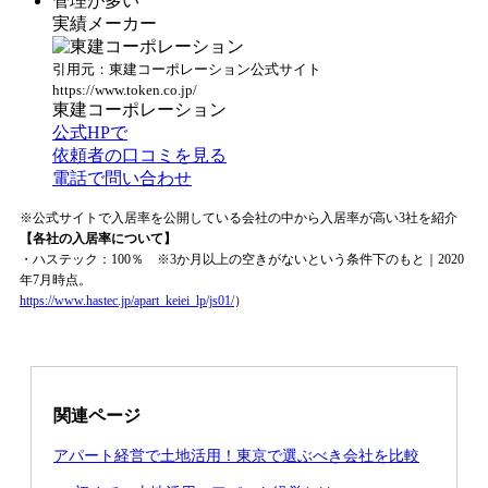
管理が多い
実績メーカー
引用元：東建コーポレーション公式サイト
https://www.token.co.jp/
東建コーポレーション
公式HPで
依頼者の口コミを見る
電話で問い合わせ
※公式サイトで入居率を公開している会社の中から入居率が高い3社を紹介
【各社の入居率について】
・ハステック：100％ ※3か月以上の空きがないという条件下のもと｜2020
年7月時点。
https://www.hastec.jp/apart_keiei_lp/js01/
）
関連ページ
アパート経営で土地活用！東京で選ぶべき会社を比較