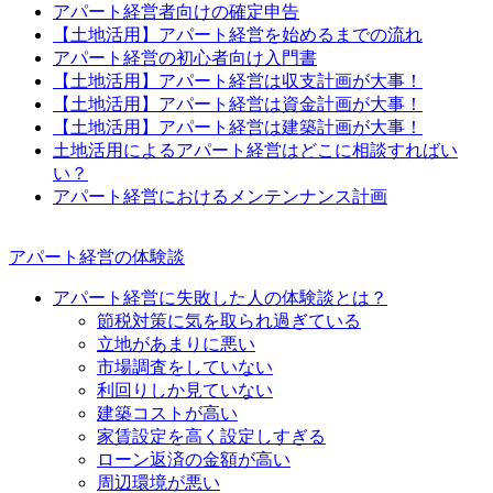
アパート経営者向けの確定申告
【土地活用】アパート経営を始めるまでの流れ
アパート経営の初心者向け入門書
【土地活用】アパート経営は収支計画が大事！
【土地活用】アパート経営は資金計画が大事！
【土地活用】アパート経営は建築計画が大事！
土地活用によるアパート経営はどこに相談すればい
い？
アパート経営におけるメンテンナンス計画
アパート経営の体験談
アパート経営に失敗した人の体験談とは？
節税対策に気を取られ過ぎている
立地があまりに悪い
市場調査をしていない
利回りしか見ていない
建築コストが高い
家賃設定を高く設定しすぎる
ローン返済の金額が高い
周辺環境が悪い