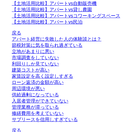
【土地活用比較】アパートvs自動販売機
【土地活用比較】アパートvs貸し農園
【土地活用比較】アパートvsコワーキングスペース
【土地活用比較】アパートvs民泊
戻る
アパート経営に失敗した人の体験談とは？
節税対策に気を取られ過ぎている
立地があまりに悪い
市場調査をしていない
利回りしか見ていない
建築コストが高い
家賃設定を高く設定しすぎる
ローン返済の金額が高い
周辺環境が悪い
供給過剰になっている
入居者管理ができていない
管理業務が滞っている
修繕費用を考えていない
サブリースを信用しすぎている
戻る