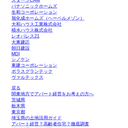
スターツCAM
パナソニックホームズ
生和コーポレーション
旭化成ホームズ（ヘーベルメゾン）
大和ハウス工業株式会社
積水ハウス株式会社
レオパレス21
大東建託
朝日建設
MDI
シノケン
東建コーポレーション
ポラスグランテック
ヴァルテックス
戻る
関東地方でアパート経営をお考えの方へ
茨城県
栃木県
東京都
埼玉県の土地活用ガイド
アパート経営？高齢者住宅？徹底調査