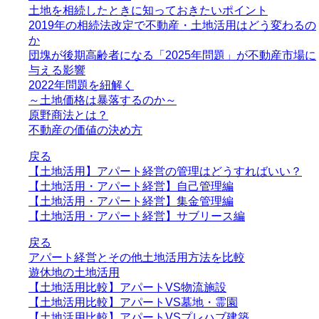
土地を相続したときに知っておきたいポイント
2019年の相続法改定で不動産・土地活用はどう変わるの
か
団塊が後期高齢者になる「2025年問題」が不動産市場に
与える影響
2022年問題を紐解く
～土地価格は暴落するのか～
原野商法とは？
不動産の価値の決め方
戻る
【土地活用】アパート経営の管理はどうすればいい？
【土地活用・アパート経営】自己管理編
【土地活用・アパート経営】集金管理編
【土地活用・アパート経営】サブリース編
戻る
アパート経営とその他土地活用方法を比較
遊休地の土地活用
【土地活用比較】アパートVS物流施設
【土地活用比較】アパートVS墓地・霊園
【土地活用比較】アパートVSプレハブ建築