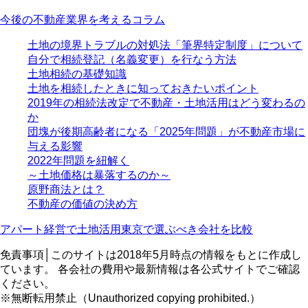
今後の不動産業界を考えるコラム
土地の境界トラブルの対処法「筆界特定制度」について
自分で相続登記（名義変更）を行なう方法
土地相続の基礎知識
土地を相続したときに知っておきたいポイント
2019年の相続法改定で不動産・土地活用はどう変わるの
か
団塊が後期高齢者になる「2025年問題」が不動産市場に
与える影響
2022年問題を紐解く
～土地価格は暴落するのか～
原野商法とは？
不動産の価値の決め方
アパート経営で土地活用
東京で選ぶべき会社を比較
免責事項│このサイトは2018年5月時点の情報をもとに作成し
ています。 各会社の費用や最新情報は各公式サイトでご確認
ください。
※無断転用禁止（Unauthorized copying prohibited.）