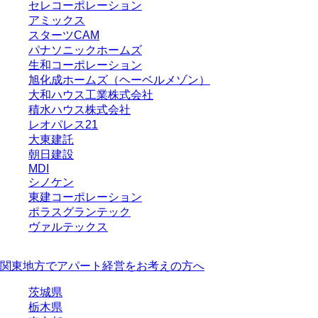
セレコーポレーション
アミックス
スターツCAM
パナソニックホームズ
生和コーポレーション
旭化成ホームズ（ヘーベルメゾン）
大和ハウス工業株式会社
積水ハウス株式会社
レオパレス21
大東建託
朝日建設
MDI
シノケン
東建コーポレーション
ポラスグランテック
ヴァルテックス
関東地方でアパート経営をお考えの方へ
茨城県
栃木県