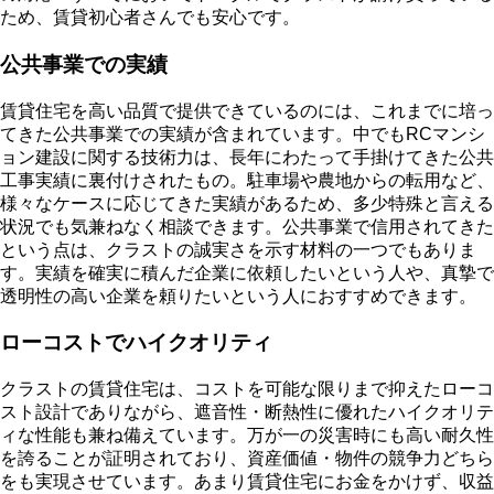
ため、賃貸初心者さんでも安心です。
公共事業での実績
賃貸住宅を高い品質で提供できているのには、これまでに培っ
てきた公共事業での実績が含まれています。中でもRCマンシ
ョン建設に関する技術力は、長年にわたって手掛けてきた公共
工事実績に裏付けされたもの。駐車場や農地からの転用など、
様々なケースに応じてきた実績があるため、多少特殊と言える
状況でも気兼ねなく相談できます。公共事業で信用されてきた
という点は、クラストの誠実さを示す材料の一つでもありま
す。実績を確実に積んだ企業に依頼したいという人や、真摯で
透明性の高い企業を頼りたいという人におすすめできます。
ローコストでハイクオリティ
クラストの賃貸住宅は、コストを可能な限りまで抑えたローコ
スト設計でありながら、遮音性・断熱性に優れたハイクオリテ
ィな性能も兼ね備えています。万が一の災害時にも高い耐久性
を誇ることが証明されており、資産価値・物件の競争力どちら
をも実現させています。あまり賃貸住宅にお金をかけず、収益