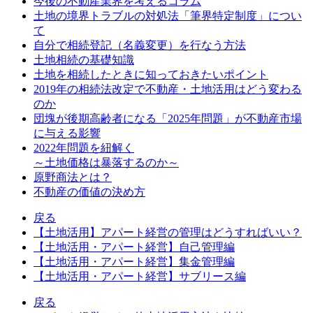
今後の不動産業界を考えるコラム
土地の境界トラブルの対処法「筆界特定制度」につい
て
自分で相続登記（名義変更）を行なう方法
土地相続の基礎知識
土地を相続したときに知っておきたいポイント
2019年の相続法改定で不動産・土地活用はどう変わる
のか
団塊が後期高齢者になる「2025年問題」が不動産市場
に与える影響
2022年問題を紐解く
～土地価格は暴落するのか～
原野商法とは？
不動産の価値の決め方
戻る
【土地活用】アパート経営の管理はどうすればいい？
【土地活用・アパート経営】自己管理編
【土地活用・アパート経営】集金管理編
【土地活用・アパート経営】サブリース編
戻る