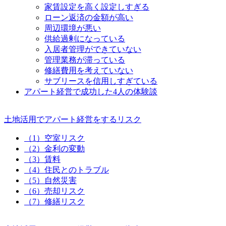
家賃設定を高く設定しすぎる
ローン返済の金額が高い
周辺環境が悪い
供給過剰になっている
入居者管理ができていない
管理業務が滞っている
修繕費用を考えていない
サブリースを信用しすぎている
アパート経営で成功した4人の体験談
土地活用でアパート経営をするリスク
（1）空室リスク
（2）金利の変動
（3）賃料
（4）住民とのトラブル
（5）自然災害
（6）売却リスク
（7）修繕リスク