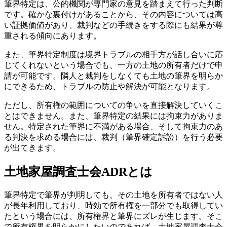
筆界特定は、公的機関が専門家の意見を踏まえて行った判断
です。確かな裏付けがあることから、その内容については高
い証拠価値があり、裁判などの手続きをする際にも結果が尊
重される傾向にあります。
また、筆界特定制度は境界トラブルの相手方が話し合いに応
じてくれないという場合でも、一方の土地の所有者だけで申
請が可能です。隣人と裁判をしなくても土地の筆界を明らか
にできるため、トラブルの防止や解決が可能となります。
ただし、所有権の範囲についての争いを直接解決していくこ
とはできません。また、筆界特定の結果には拘束力がありま
せん。特定された筆界に不満がある場合、そして拘束力のあ
る判決を求める場合には、裁判（筆界確定訴訟）を行う必要
が出てきます。
土地家屋調査士会ADRとは
筆界特定で筆界が判明しても、その土地を所有者ではない人
が長年利用しており、時効で所有権を一部分でも取得してい
たという場合には、所有権界と筆界にズレが生じます。そこ
で所有権界を明らかにしたいのであれば、土地家屋調査士会