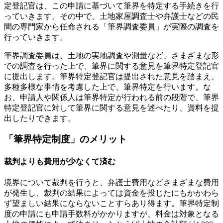
定登記官は、この申請に基づいて筆界を特定する手続きを行
っていきます。その中で、土地家屋調査士や弁護士などの民
間の専門家から任命される「筆界調査委員」が実際の調査を
行っていきます。
筆界調査委員は、土地の実地調査や測量など、さまざまな形
での調査を行った上で、筆界に関する意見を筆界特定登記官
に提出します。筆界特定登記官は提出された意見を踏まえ、
多種多様な事情を考慮した上で、筆界特定を行います。な
お、申請人や関係人は筆界特定が行われる前の段階で、筆界
特定登記官に対して筆界に関する意見を述べたり、資料を提
出したりできます。
「筆界特定制度」のメリット
裁判よりも費用が少なくて済む
境界について裁判を行うと、弁護士費用などさまざまな費用
が発生し、裁判の結果によっては資金を投じたにもかかわら
ず望ましい結果にならないことすらあり得ます。筆界特定制
度の申請にも申請手数料がかかりますが、料金は対象となる