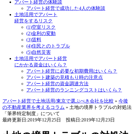
アパート経営の体験談
アパート経営で成功した4人の体験談
土地活用でアパート
経営をするリスク
(1)空室リスク
(2)金利の変動
(3)賃料
(4)住民とのトラブル
(5)自然災害
土地活用でアパート経営
にかかる資金はいくら？
アパート経営に必要な初期費用はいくら？
アパート建築の見積もり時の注意点
アパート経営の資金調達方法
アパート経営のランニングコストはいくら？
アパート経営で土地活用/東京で選ぶべき会社を比較
»
今後
の不動産業界を考えるコラム
»
土地の境界トラブルの対処法
「筆界特定制度」について
最終更新日:2019年12月25日
投稿日:2019年12月23日