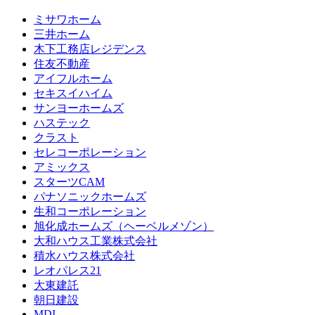
ミサワホーム
三井ホーム
木下工務店レジデンス
住友不動産
アイフルホーム
セキスイハイム
サンヨーホームズ
ハステック
クラスト
セレコーポレーション
アミックス
スターツCAM
パナソニックホームズ
生和コーポレーション
旭化成ホームズ（ヘーベルメゾン）
大和ハウス工業株式会社
積水ハウス株式会社
レオパレス21
大東建託
朝日建設
MDI