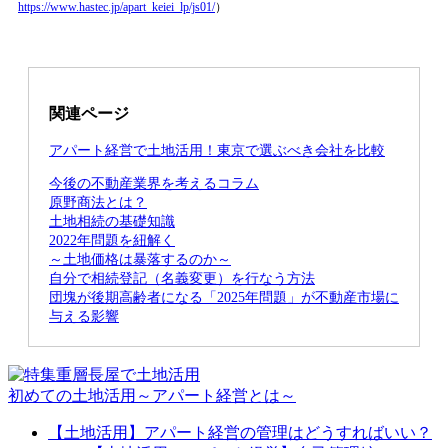
https://www.hastec.jp/apart_keiei_lp/js01/
）
関連ページ
アパート経営で土地活用！東京で選ぶべき会社を比較
今後の不動産業界を考えるコラム
原野商法とは？
土地相続の基礎知識
2022年問題を紐解く
～土地価格は暴落するのか～
自分で相続登記（名義変更）を行なう方法
団塊が後期高齢者になる「2025年問題」が不動産市場に
与える影響
初めての土地活用～アパート経営とは～
【土地活用】アパート経営の管理はどうすればいい？