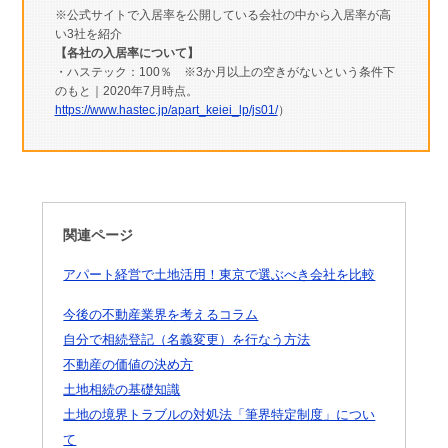
※公式サイトで入居率を公開している会社の中から入居率が高
い3社を紹介
【各社の入居率について】
・ハステック：100％ ※3か月以上の空きがないという条件下
のもと｜2020年7月時点。
https://www.hastec.jp/apart_keiei_lp/js01/
）
関連ページ
アパート経営で土地活用！東京で選ぶべき会社を比較
今後の不動産業界を考えるコラム
自分で相続登記（名義変更）を行なう方法
不動産の価値の決め方
土地相続の基礎知識
土地の境界トラブルの対処法「筆界特定制度」につい
て