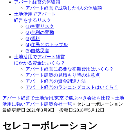
アパート経営の体験談
アパート経営で成功した4人の体験談
土地活用でアパート
経営をするリスク
(1)空室リスク
(2)金利の変動
(3)賃料
(4)住民とのトラブル
(5)自然災害
土地活用でアパート経営
にかかる資金はいくら？
アパート経営に必要な初期費用はいくら？
アパート建築の見積もり時の注意点
アパート経営の資金調達方法
アパート経営のランニングコストはいくら？
アパート経営で土地活用/東京で選ぶべき会社を比較
»
土地
活用に強いアパート建築会社一覧
»
セレコーポレーション
最終更新日:2021年3月9日
投稿日:2018年5月12日
セレコーポレーション