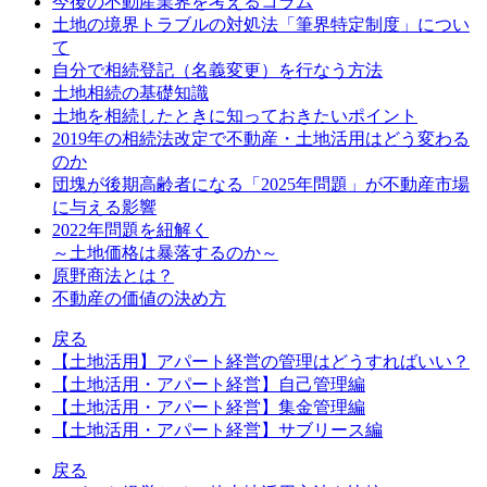
今後の不動産業界を考えるコラム
土地の境界トラブルの対処法「筆界特定制度」につい
て
自分で相続登記（名義変更）を行なう方法
土地相続の基礎知識
土地を相続したときに知っておきたいポイント
2019年の相続法改定で不動産・土地活用はどう変わる
のか
団塊が後期高齢者になる「2025年問題」が不動産市場
に与える影響
2022年問題を紐解く
～土地価格は暴落するのか～
原野商法とは？
不動産の価値の決め方
戻る
【土地活用】アパート経営の管理はどうすればいい？
【土地活用・アパート経営】自己管理編
【土地活用・アパート経営】集金管理編
【土地活用・アパート経営】サブリース編
戻る