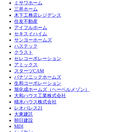
ミサワホーム
三井ホーム
木下工務店レジデンス
住友不動産
アイフルホーム
セキスイハイム
サンヨーホームズ
ハステック
クラスト
セレコーポレーション
アミックス
スターツCAM
パナソニックホームズ
生和コーポレーション
旭化成ホームズ（ヘーベルメゾン）
大和ハウス工業株式会社
積水ハウス株式会社
レオパレス21
大東建託
朝日建設
MDI
シノケン