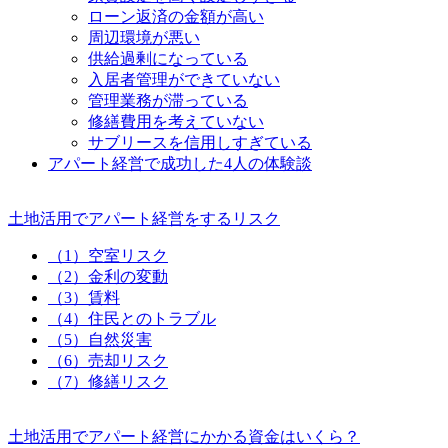
ローン返済の金額が高い
周辺環境が悪い
供給過剰になっている
入居者管理ができていない
管理業務が滞っている
修繕費用を考えていない
サブリースを信用しすぎている
アパート経営で成功した4人の体験談
土地活用でアパート経営をするリスク
（1）空室リスク
（2）金利の変動
（3）賃料
（4）住民とのトラブル
（5）自然災害
（6）売却リスク
（7）修繕リスク
土地活用でアパート経営にかかる資金はいくら？