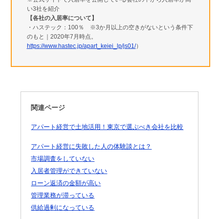
い3社を紹介
【各社の入居率について】
・ハステック：100％ ※3か月以上の空きがないという条件下
のもと｜2020年7月時点。
https://www.hastec.jp/apart_keiei_lp/js01/
）
関連ページ
アパート経営で土地活用！東京で選ぶべき会社を比較
アパート経営に失敗した人の体験談とは？
市場調査をしていない
入居者管理ができていない
ローン返済の金額が高い
管理業務が滞っている
供給過剰になっている