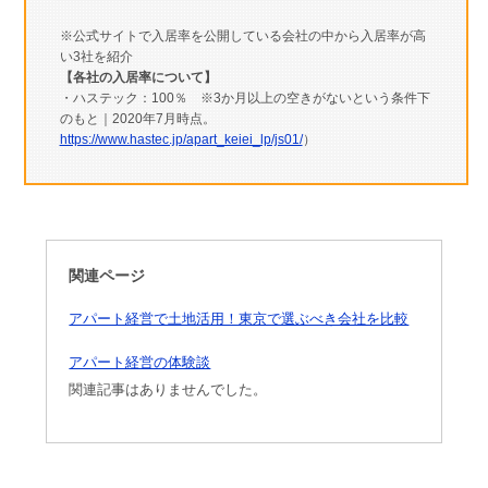
※公式サイトで入居率を公開している会社の中から入居率が高
い3社を紹介
【各社の入居率について】
・ハステック：100％ ※3か月以上の空きがないという条件下
のもと｜2020年7月時点。
https://www.hastec.jp/apart_keiei_lp/js01/
）
関連ページ
アパート経営で土地活用！東京で選ぶべき会社を比較
アパート経営の体験談
関連記事はありませんでした。